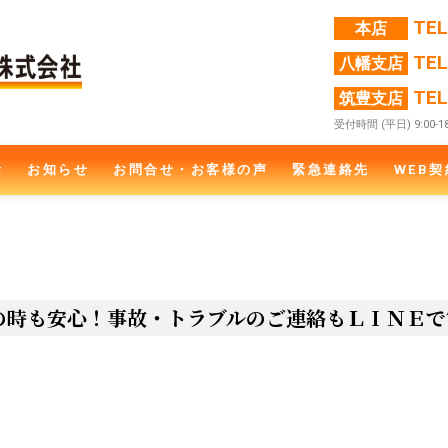
TE
本店
TE
八幡支店
TE
筑豊支店
受付時間 (平日) 9:00-18
念
お知らせ
お問合せ・お客様の声
緊急連絡先
WEB契
の時も安心！事故・トラブルのご連絡もＬＩＮＥで