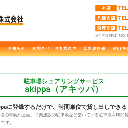
TE
本店
TE
八幡支店
TE
筑豊支店
受付時間 (平日) 9:00-18
念
お知らせ
お問合せ・お客様の声
緊急連絡先
WEB契
駐車場
シェアリングサービス
akippa（アキッパ）
ippaに登録するだけで、時間単位で貸し出しできる
極駐車場の未契約区画、商業施設の駐車場など空いている駐車場を時間
スです。