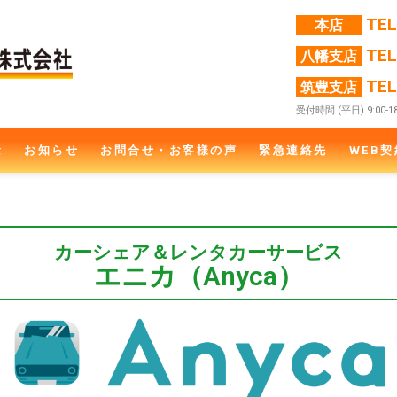
TE
本店
TE
八幡支店
TE
筑豊支店
受付時間 (平日) 9:00-18
念
お知らせ
お問合せ・お客様の声
緊急連絡先
WEB契
カーシェア＆
レンタカーサービス
エニカ（Anyca）